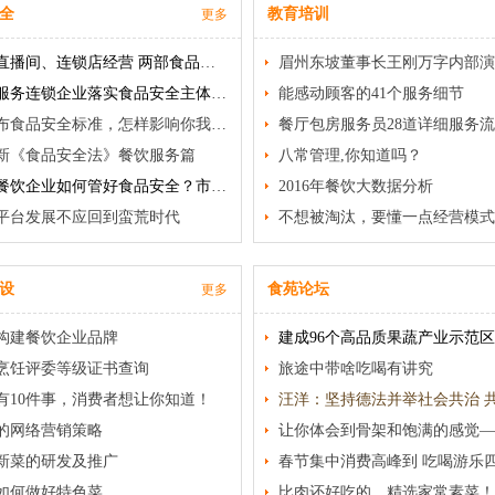
全
教育培训
更多
规范直播间、连锁店经营 两部食品安全新规3月20日起施行
眉州东坡董事长王刚万字内部演
餐饮服务连锁企业落实食品安全主体责任 监 督 管 理 规 定
能感动顾客的41个服务细节
新发布食品安全标准，怎样影响你我生活？
餐厅包房服务员28道详细服务
新《食品安全法》餐饮服务篇
八常管理,你知道吗？
连锁餐饮企业如何管好食品安全？市场监管总局出台新规加强监管
2016年餐饮大数据分析
平台发展不应回到蛮荒时代
不想被淘汰，要懂一点经营模式
设
食苑论坛
更多
构建餐饮企业品牌
烹饪评委等级证书查询
旅途中带啥吃喝有讲究
有10件事，消费者想让你知道！
的网络营销策略
新菜的研发及推广
如何做好特色菜
比肉还好吃的，精选家常素菜！