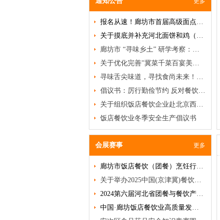
通知公告
更多
报名从速！廊坊市首届高级面点研修班即将开班！
关于摸底并补充河北面饼和鸡（禽）类名品、名吃、名菜的通知
廊坊市 “寻味乡土” 研学考察：破局餐饮低迷，挖掘乡土菜商机
关于优化完善"冀菜千菜百宴美食名录"及甄选推荐"河北冀菜百菜百品"活动的通知
寻味舌尖味道，寻找食尚未来！特色食材品鉴沙龙邀您赴约
倡议书：厉行勤俭节约 反对餐饮浪费
关于组织饭店餐饮企业赴北京西餐食品有限公司参观特色食材的通知
饭店餐饮业冬季安全生产倡议书
会展赛事
更多
廊坊市饭店餐饮（团餐）烹饪行业年会暨2025冰花郎寻年味食材展会成功举办
关于举办2025中国(京津冀)餐饮产业博览会暨良之隆·第三届中国京津冀食材电商节第三届河北厨师节的通知
2024第六届河北省团餐与餐饮产业发展大会圆满落幕，廊坊市饭店餐饮企业荣获多项殊荣
中国·廊坊饭店餐饮业高质量发展大会在廊坊隆重召开