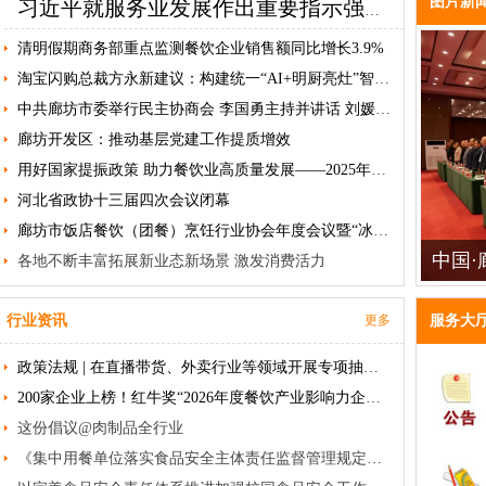
图片新
习近平就服务业发展作出重要指示强调 突出需求牵引改革攻坚科技赋能开放合作 努力开创服务业高质量发展新局面 李强出席全国服务业大会并讲话 丁薛祥作总结讲话
清明假期商务部重点监测餐饮企业销售额同比增长3.9%
淘宝闪购总裁方永新建议：构建统一“AI+明厨亮灶”智能体系
中共廊坊市委举行民主协商会 李国勇主持并讲话 刘媛杨军出席
廊坊开发区：推动基层党建工作提质增效
用好国家提振政策 助力餐饮业高质量发展——2025年餐饮业政策汇总
河北省政协十三届四次会议闭幕
廊坊市饭店餐饮（团餐）烹饪行业协会年度会议暨“冰花郎”食材展会圆满落幕
中国
各地不断丰富拓展新业态新场景 激发消费活力
在廊坊
行业资讯
更多
服务大
政策法规 | 在直播带货、外卖行业等领域开展专项抽查！市场监管总局部署各地整治“内卷式”竞争
200家企业上榜！红牛奖“2026年度餐饮产业影响力企业”榜单揭晓
这份倡议@肉制品全行业
《集中用餐单位落实食品安全主体责任监督管理规定》发布（附一图读懂）