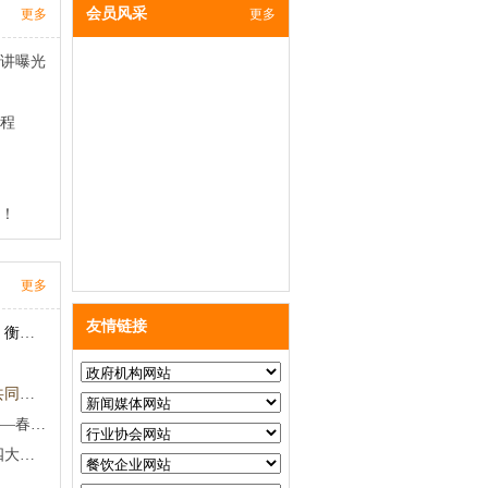
会员风采
更多
更多
讲曝光
流程
！
更多
友情链接
建成96个高品质果蔬产业示范区 衡水蔬菜播种面积达116.6万亩
汪洋：坚持德法并举社会共治 共同守护舌尖上的安全
让你体会到骨架和饱满的感觉——春笋狮子头
春节集中消费高峰到 吃喝游乐四大攻略