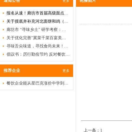
通知公告
轮播图片
更多
报名从速！廊坊市首届高级面点研修班即将开班！
关于摸底并补充河北面饼和鸡（禽）类名品、名吃、名菜的通知
廊坊市 “寻味乡土” 研学考察：破局餐饮低迷，挖掘乡土菜商机
关于优化完善"冀菜千菜百宴美食名录"及甄选推荐"河北冀菜百菜百品"活动的通知
寻味舌尖味道，寻找食尚未来！特色食材品鉴沙龙邀您赴约
倡议书：厉行勤俭节约 反对餐饮浪费
推荐企业
更多
餐饮企业能从星巴克涨价中学到什么？
上一条：
1