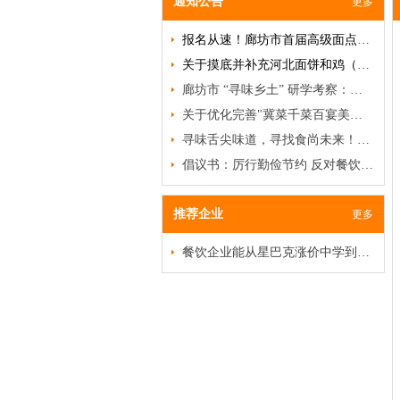
通知公告
更多
报名从速！廊坊市首届高级面点研修班即将开班！
关于摸底并补充河北面饼和鸡（禽）类名品、名吃、名菜的通知
廊坊市 “寻味乡土” 研学考察：破局餐饮低迷，挖掘乡土菜商机
关于优化完善"冀菜千菜百宴美食名录"及甄选推荐"河北冀菜百菜百品"活动的通知
寻味舌尖味道，寻找食尚未来！特色食材品鉴沙龙邀您赴约
倡议书：厉行勤俭节约 反对餐饮浪费
推荐企业
更多
餐饮企业能从星巴克涨价中学到什么？