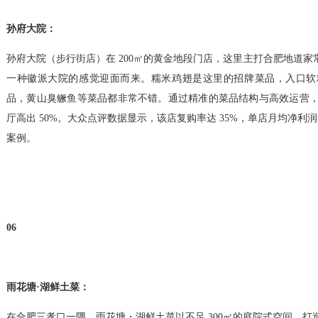
孙府大院：
孙府大院（步行街店）在 200㎡的黄金地段门店，这里主打合肥地道
一种徽派大院的感觉迎面而来。糯米鸡翅是这里的招牌菜品，入口软
品，黄山臭鳜鱼等菜品都非常不错。通过精准的菜品结构与高效运营，实
厅高出 50%。大众点评数据显示，该店复购率达 35%，单店月均净利润
案例。
06
雨花塘·湖鲜土菜：
在合肥三孝口一隅，雨花塘・湖鲜土菜以不足 300㎡的庭院式空间，打造