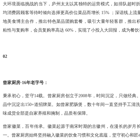
大环境面临挑战的当下，庐州太太以其独特的运营模式，如排队超时折扣
均消费因顾客等待时倾向选择更高价位菜品而增长 15% ；深谙线上
地美食博主合作，推出特色菜品团购套餐，吸引大量年轻客群，推出
粘性与复购率，会员复购率高达 60%，实现了小投入大回报，成为餐饮界
02
曾家厨房·16年老字号：
秉承初心，坚守14载。曾家厨房创立于2008年，时间沉淀，只做经
品中沉淀出150+道招牌菜。如曾家肥肠煲，数十年间一直坚持手工清
味成货全部是自家养殖和腌制，品质有保障。
曾家徽菜，百年传承。徽菜起源于南宋时期的古徽州，在漫长的岁月
一。曾家厨房始终坚持融入徽菜的饮食习惯和文化底蕴，坚守初心和匠