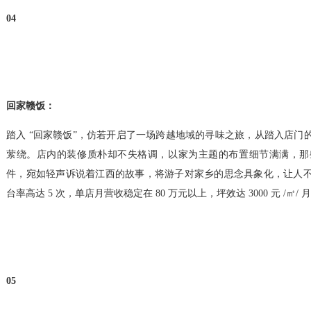
04
回家赣饭：
踏入 “回家赣饭”，仿若开启了一场跨越地域的寻味之旅，从踏入店门
萦绕。店内的装修质朴却不失格调，以家为主题的布置细节满满，那
件，宛如轻声诉说着江西的故事，将游子对家乡的思念具象化，让人
台率高达 5 次，单店月营收稳定在 80 万元以上，坪效达 3000 元 /㎡/ 
05