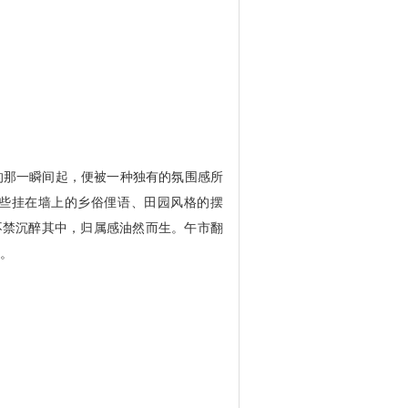
的那一瞬间起，便被一种独有的氛围感所
些挂在墙上的乡俗俚语、田园风格的摆
不禁沉醉其中，归属感油然而生。午市翻
月。