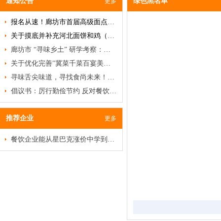
通知公告
绿色黑名单
更多
报名从速！廊坊市首届高级面点研修班即将开班！
关于摸底并补充河北面饼和鸡（禽）类名品、名吃、名菜的通知
廊坊市 “寻味乡土” 研学考察：破局餐饮低迷，挖掘乡土菜商机
关于优化完善"冀菜千菜百宴美食名录"及甄选推荐"河北冀菜百菜百品"活动的通知
寻味舌尖味道，寻找食尚未来！特色食材品鉴沙龙邀您赴约
倡议书：厉行勤俭节约 反对餐饮浪费
推荐企业
更多
餐饮企业能从星巴克涨价中学到什么？