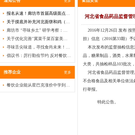
通知公告
食品安全
更多
报名从速！廊坊市首届高级面点研修班即将开班！
河北省食品药品监督管理
关于摸底并补充河北面饼和鸡（禽）类名品、名吃、名菜的通知
廊坊市 “寻味乡土” 研学考察：破局餐饮低迷，挖掘乡土菜商机
2016年12月26日 发
关于优化完善"冀菜千菜百宴美食名录"及甄选推荐"河北冀菜百菜百品"活动的通知
担）信息（2016第33期）
寻味舌尖味道，寻找食尚未来！特色食材品鉴沙龙邀您赴约
本次发布的监督抽检信息涉
倡议书：厉行勤俭节约 反对餐饮浪费
品，糖果制品，酒类，水果
大类，共抽检样品103批次
推荐企业
更多
河北省食品药品监督管理局
不合格食品及相关单位依法处
餐饮企业能从星巴克涨价中学到什么？
行举报。
特此公告。