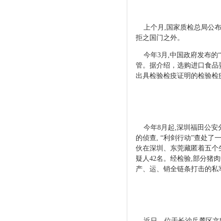
上个月,国家质检总局公
拒之国门之外。
今年3月,中国政府发布的“
管。据介绍，选购进口食品
出具检验检疫证明的检验检
今年8月起,深圳福田公安
的侦查, “利剑行动”查处了
伙在深圳、东莞藏匿着五个
疑人42名。经检验,部分猪肉
产、运、销全链条打
击的
近日，位于长沙岳麓区文