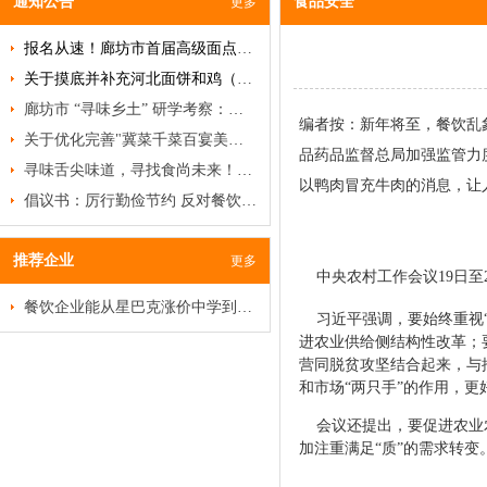
通知公告
食品安全
更多
报名从速！廊坊市首届高级面点研修班即将开班！
关于摸底并补充河北面饼和鸡（禽）类名品、名吃、名菜的通知
廊坊市 “寻味乡土” 研学考察：破局餐饮低迷，挖掘乡土菜商机
编者按：新年将至，餐饮乱象
关于优化完善"冀菜千菜百宴美食名录"及甄选推荐"河北冀菜百菜百品"活动的通知
品药品监督总局加强监管力
寻味舌尖味道，寻找食尚未来！特色食材品鉴沙龙邀您赴约
以鸭肉冒充牛肉的消息，
倡议书：厉行勤俭节约 反对餐饮浪费
推荐企业
更多
中央农村工作会议19日至
餐饮企业能从星巴克涨价中学到什么？
习近平强调，要始终重视“
进农业供给侧结构性改革；
营同脱贫攻坚结合起来，与
和市场“两只手”的作用，更
会议还提出，要促进农业
加注重满足“质”的需求转变