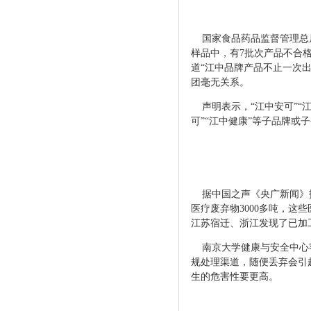
国家食品药品
监督管理总
样品中，
有7批次产品不合
道
“江中品牌产品不止一次
团毫无关系。
声明表示，“江中安可”“
可”“江中健康”等子品
据中国之声《央广新闻》报
医疗废弃物3000多吨，这
江苏宿迁、浙江发现了已
南京大学健康与安全中
心
规处理渠道，随便
丢弃会引
生的危害性
要更高。