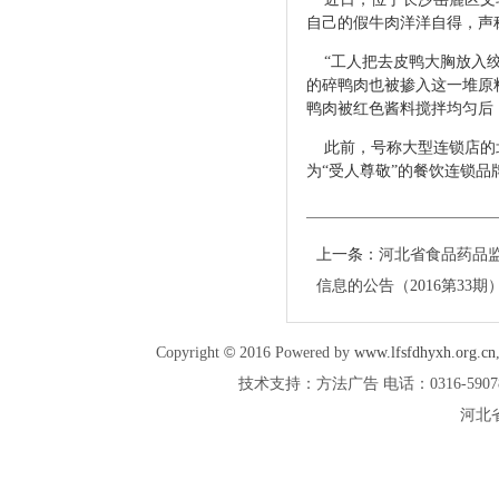
自己的假牛肉洋洋自
得，声
“工人把去皮鸭大胸放入绞
的碎鸭肉也被掺入这一堆原
鸭肉被红色酱料搅拌均匀后
此前，号称大型连锁店的北
为“受人尊敬”的餐饮连锁品
上一条：
河北省食品药品
信息的公告（2016第33期
©
Copyright
2016 Powered by
www.lfsfdhyxh.org.cn
技术支持：方法广告 电话：0316-5907887 
河北