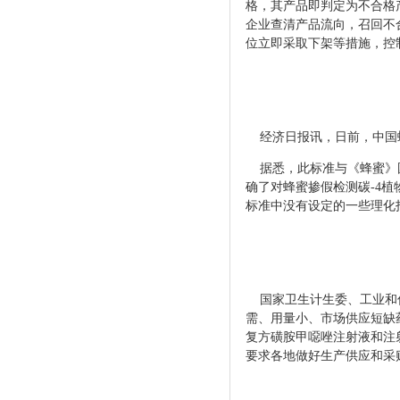
格，其产品即判定为
不合格
企业查清产品
流向，召回不
位立即
采取下架等措施，
经济日报讯，日
前，中国
据悉，此标
准与《蜂蜜》
确了对
蜂蜜掺假检测碳-4
标准中没有设定的一些理
国家卫生计生委、工业和信
需、用量小、市场供应短缺
复方磺胺甲噁唑注射液和注
要求各地做好生产供应