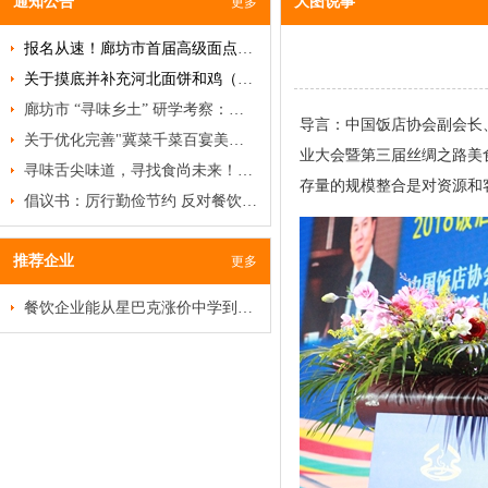
通知公告
大图说事
更多
报名从速！廊坊市首届高级面点研修班即将开班！
关于摸底并补充河北面饼和鸡（禽）类名品、名吃、名菜的通知
廊坊市 “寻味乡土” 研学考察：破局餐饮低迷，挖掘乡土菜商机
导言：中国饭店协会副会长、
关于优化完善"冀菜千菜百宴美食名录"及甄选推荐"河北冀菜百菜百品"活动的通知
业大会暨第三届丝绸之路美
寻味舌尖味道，寻找食尚未来！特色食材品鉴沙龙邀您赴约
存量的规模整合是对资源和客
倡议书：厉行勤俭节约 反对餐饮浪费
推荐企业
更多
餐饮企业能从星巴克涨价中学到什么？